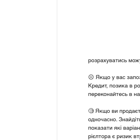
розрахуватись можу
☹️ Якщо у вас запо
Кредит, позика в р
переконайтесь в на
🧐 Якщо ви продаєт
одночасно. Знайдіт
показати які варіан
рієлтора є ризик в