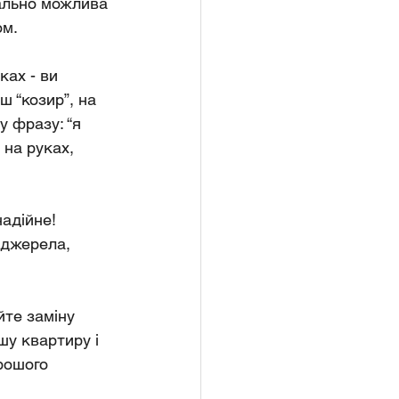
ально можлива 
ом.
ках - ви 
ш “козир”, на 
у фразу: “я 
на руках, 
адійне! 
 джерела, 
йте заміну 
шу квартиру і 
орошого 