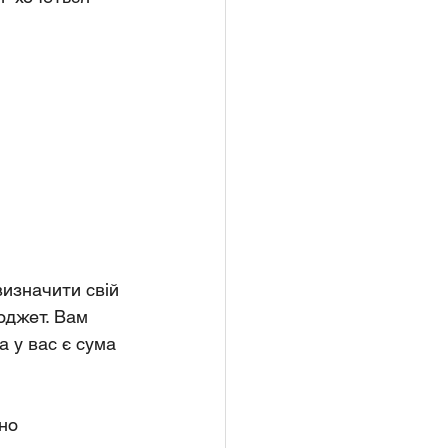
изначити свій 
джет. Вам 
а у вас є сума 
но 