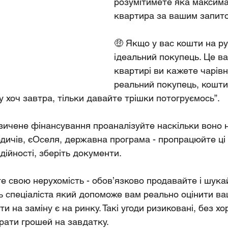
розумітимете яка максим
квартира за вашим запит
🤑 Якщо у вас кошти на ру
ідеальний покупець. Це ва
квартирі ви кажете чарівн
реальний покупець, кошти 
 хоч завтра, тільки давайте трішки потогруємось”.
зичене фінансування проаналізуйте наскільки воно н
одичів, єОселя, державна програма - пропрацюйте ці
дійності, зберіть документи.
е свою нерухомість - обов’язково продавайте і шука
ь спеціаліста який допоможе вам реально оцінити ва
ти на заміну є на ринку. Такі угоди ризиковані, без х
трати грошей на завдатку.