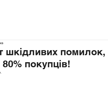
овна
Про нас
Послуги
Контакти
хв
т шкідливих помилок, 
 80% покупців!
р.