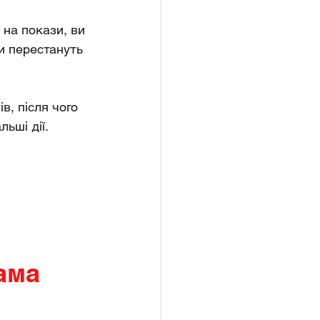
на покази, ви 
и перестануть 
в, після чого 
ьші дії.
ама 