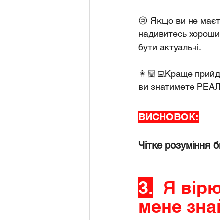
😢 Якщо ви не маєт
надивитесь хороших
бути актуальні.
👩🏼‍💻Краще прийді
ви знатимете РЕАЛЬ
ВИСНОВОК:
Чітке розуміння 
3.
Я вірю
мене зна