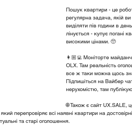
Пошук квартири - це робот
регулярна задача, якій ви
виділяти пів години в день
лінується - купує погані к
високими цінами. 🥺
👩🏼‍💻 Моніторте майданч
OLX. Там реальність оголош
все ж таки можна щось зн
Підпишіться на Вайбер чат
нерухомістю, там публіку
🌐 Також є сайт UX.SALE, ц
який перепровіряє всі наявні квартири на достовірніс
ктуальні та старі оголошення.