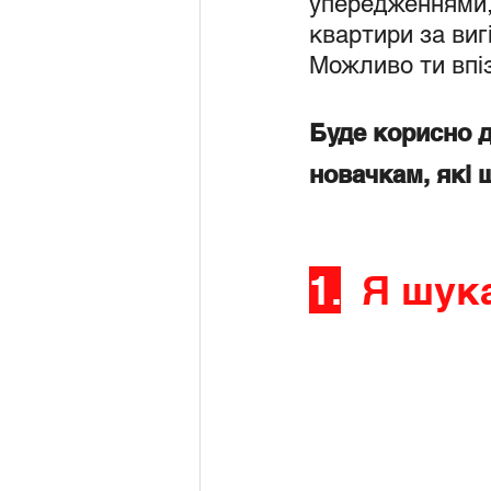
упередженнями,
квартири за виг
Можливо ти впіз
Буде корисно д
новачкам, які
1.
Я шук