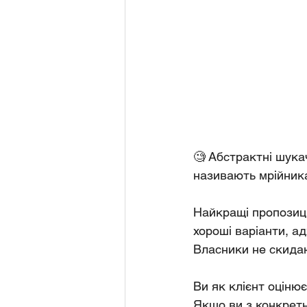
🧐 Абстрактні шукач
називають мрійник
Найкращі пропозиці
хороші варіанти, ад
Власники не скидают
Ви як клієнт оцінює
Якщо ви з конкретни