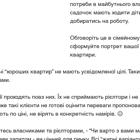
потреби в майбутнього вла
садочок мають ходити діти
добиратись на роботу.
Обговоріть це в сімейному 
сформуйте портрет вашої 
квартири.
і “хороших квартир” не мають усвідомленої цілі. Таких
ами.
ї проходять повз них. Їх не сприймають рієлтори і не
же такі клієнти не готові оцінити переваги пропонова
ь по ціні, не вірять в конкретність намірів. ☹️
тесь власниками та рієлторами, - “Чи варто з вами м
м запитом - ви цінний для ринку. Всі “жирні варіанти