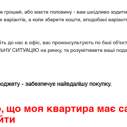
е грошей, або маєте половину - вам шкідливо ходити 
 варіантів, а коли зберете кошти, вподобані варіант
ть до нас в офіс, вас проконсультують по базі об'єкті
НУ СИТУАЦІЮ на ринку, та розумітимете ваші подал
бюджету - забезпечує найвдалішу покупку.
, що моя квартира має с
йти