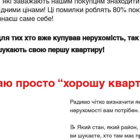
 які заважають нашим покупцям знаходити 
ідними цінами! Ці помилки роблять 80% поку
наєш саме себе! 
ля тих хто вже купував нерухомість, так 
 шукають свою першу квартиру!
аю просто “хорошу квар
Радимо чітко визначити я
нерухомості вам потрібен.
📝 Який стан, який район, 
ви шукаєте, хто там має п