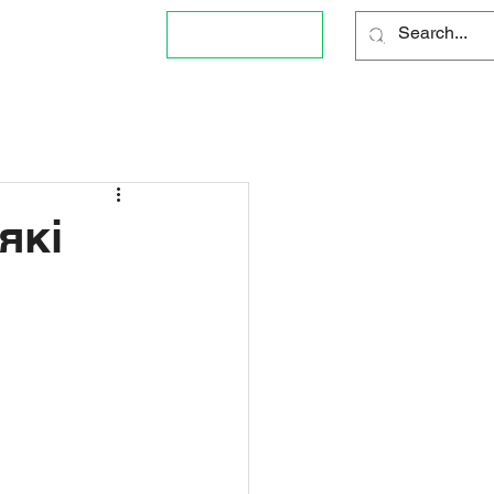
Блог
096 34 99 168
які