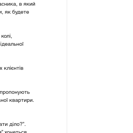
сника, в який 
, як будете 
колі, 
ідеальної 
 клієнтів 
 пропонують 
ної квартири. 
ати діло?”.
” хочеться 