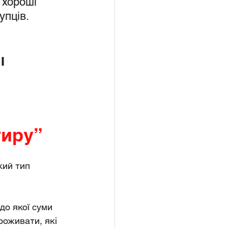
хороші 
пців. 
і 
тиру”
кий тип 
до якої суми 
роживати, які 