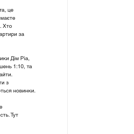
а, це 
 маєте 
. Хто 
вартири за 
ики Дім Ріа, 
ень 1:10, та 
айти. 
и з 
ються новинки.
е 
ть. Тут 