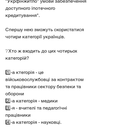
"Укрфінжитло" умови забезпечення 
доступного іпотечного 
кредитування".
Спершу нею зможуть скористатися 
чотири категорії українців.
❔Хто ж входить до цих чотирьох 
категорій?
1️⃣-а ктегорія - це 
військовослужбовці за контрактом 
та працівники сектору безпеки та 
оборони
2️⃣-а категорія - медики
3️⃣-я - вчителі та педагогічні 
працівники
4️⃣-а категорія - науковці.